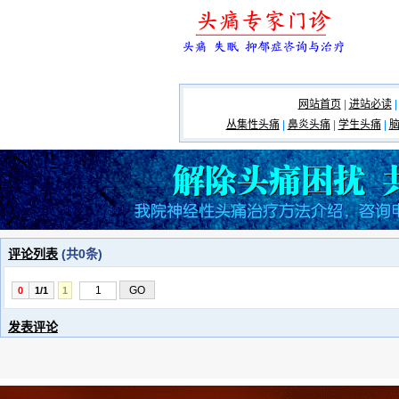
网站首页
|
进站必读
|
丛集性头痛
|
鼻炎头痛
|
学生头痛
|
评论列表
(共
0
条)
0
1/1
1
发表评论