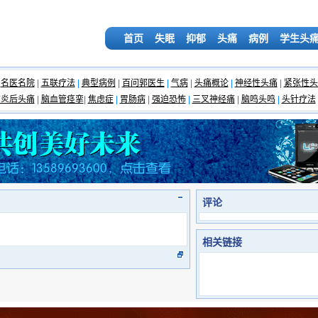
首页
失眠
抑郁
头痛
病例
学生头
名医名院
|
五联疗法
|
典型病例
|
百问郭医生
|
气病
|
头痛概论
|
神经性头痛
|
紧张性头
脑炎后头痛
|
脑血管痉挛
|
焦虑症
|
胃肠病
|
强迫恐怖
|
三叉神经痛
|
脑鸣头鸣
|
头针疗法
评论
相关链接