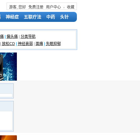
,
游客, 您好
免费注册
用户中心
收藏
痛
神经症
五联疗法
中药
头针
痛
|
偏头痛
|
分类导航
|
放松CD
|
神经衰弱
|
面瘫
|
失眠抑郁