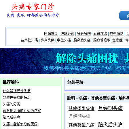
网站首页
|
进站必读
|
名医名院
|
五联疗法
|
典型病例
|
丛集性头痛
|
鼻炎头痛
|
学生头痛
|
脑炎后头痛
|
脑血管痉挛
|
焦虑症
|
胃
推荐脑科
分类导航
什么是神经性头痛
器质性头痛的特点
脑科
-
头痛
-
其他类型头痛
- 脑科
头痛的分类
月经期头痛
[
其他类型头痛
]
郭万伦诊所的针灸治疗室
月经期头痛
脑炎后头痛
脑炎后头痛
头痛—能够治愈的疾病
[
其他类型头痛
]