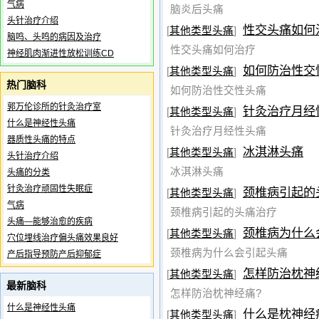
气病
脑炎后头痛
头针治疗介绍
性交头痛如何
[
其他类型头痛
]
脑鸣、头鸣的病因及治疗
性交头痛如何治疗
神经肌肉渐进性放松训练CD
如何防治性交
[
其他类型头痛
]
热门脑科
如何防治性交性头痛
郭万伦诊所的针灸治疗室
针灸治疗月经
[
其他类型头痛
]
什么是神经性头痛
针灸治疗月经性头痛
器质性头痛的特点
冰淇淋头痛
[
其他类型头痛
]
头针治疗介绍
冰淇淋头痛
头痛的分类
针灸治疗顽固性失眠症
颈椎病引起的
[
其他类型头痛
]
气病
颈椎病引起的头痛治疗
头痛—能够治愈的疾病
颈椎病为什么
[
其他类型头痛
]
穴位埋线治疗偏头痛效果良好
颈椎病为什么会引起头痛
产后指导预防产后抑郁症
怎样防治枕神
[
其他类型头痛
]
最新脑科
怎样防治枕神经痛?
什么是神经性头痛
什么是枕神经
[
其他类型头痛
]