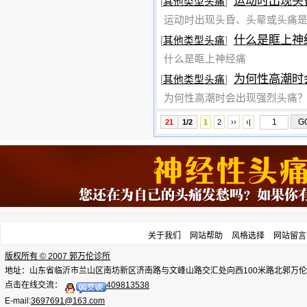
运动时出现头
[
其他类型头痛
]
运动时出现头昏、头晕或头痛
什么是眶上神
[
其他类型头痛
]
什么是眶上神经痛
为何性高潮时
[
其他类型头痛
]
为何性高潮时会出现强烈头痛
21
1/2
1
2
››
›|
关于我们
网站帮助
风格选择
网站留言
版权所有 © 2007 郭万伦诊所
地址：山东省临沂市兰山区南坊新区济南路与文峰山路交汇处向西100米路北郭万伦诊所，电话：
点击在线交流：
409813538
E-mail:
3697691@163.com