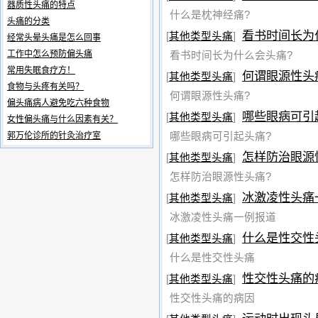
器质性头痛的特点
什么是枕神经痛?
头痛的分类
看书时间长为
[
其他类型头痛
]
经常头晕头痛是怎么回事
工作中怎么预防偏头痛
看书时间长为什么会头痛?
常用失眠食疗方！
何谓眼源性头
[
其他类型头痛
]
食物与头疼有关吗？
何谓眼源性头痛?
偏头痛病人避免吃六种食物
哪些眼病可引
[
其他类型头痛
]
女性偏头痛与什么因素有关？
郭万伦诊所的针灸治疗室
哪些眼病可引起头痛?
怎样防治眼源
[
其他类型头痛
]
怎样防治眼源性头痛?
冰激凌性头痛
[
其他类型头痛
]
冰激凌性头痛一例报道
什么是性交性
[
其他类型头痛
]
什么是性交性头痛
性交性头痛的
[
其他类型头痛
]
性交性头痛的病因